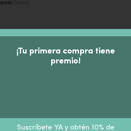
iqueta:
Resina
¡Tu primera compra tiene
premio!
Suscríbete YA y obtén 10% de