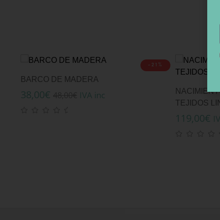
-21%
BARCO DE MADERA
NACIMIENT
38,00
€
IVA inc
48,00
€
TEJIDOS LI
119,00
€
I