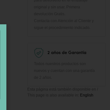
para devolverlo en el embalaje
original y sin usar. Primera
devolución Gratis.
Contacta con Atención al Cliente y
sigue el procedimiento indicado.
2 años de Garantía
Todos nuestros productos son
nuevos y cuentan con una garantía
de 2 años.
Esta página está también disponible en /
This page is also available in:
English