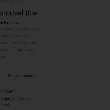
5,80
€
IVA inc
arousel title
om 5 reviews
s figuras decorativas te
udan a dar estilo,
rsonalidad y crear un
biente acogedor en tu
gar.
Sin existencias
KU:
2062
tegorías:
Figuras
,
iental