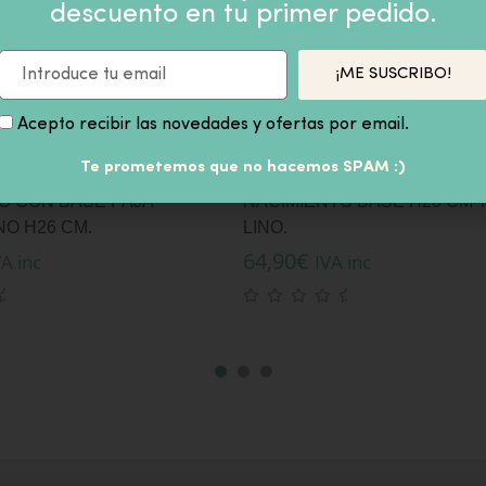
descuento en tu primer pedido.
PRODUCTOS SIMILARES
¡ME SUSCRIBO!
Acepto recibir las novedades y ofertas por email.
Te prometemos que no hacemos SPAM :)
O CON BASE PAJA
NACIMIENTO BASE H28 CM 
NO H26 CM.
LINO.
64,90
€
VA inc
IVA inc