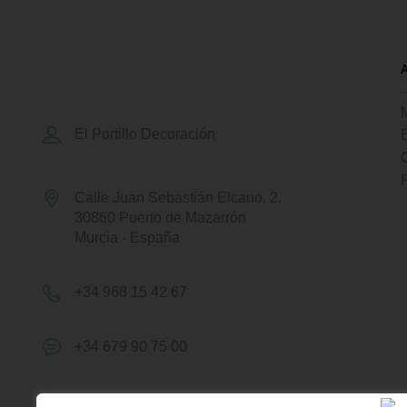
El Portillo Decoración
Calle Juan Sebastián Elcano, 2.
30860 Puerto de Mazarrón
Murcia - España
+34 968 15 42 67
+34 679 90 75 00
hola@elportillodecoracion.es