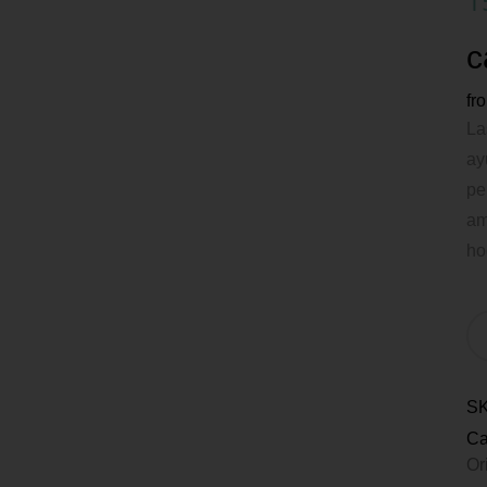
1
c
fr
La
ay
pe
am
ho
S
Ca
Or