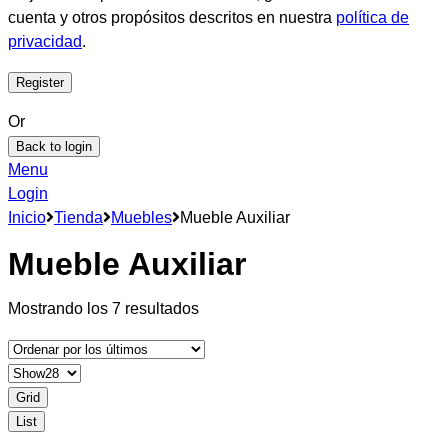
cuenta y otros propósitos descritos en nuestra
política de
privacidad
.
Or
Back to login
Menu
Login
Inicio
Tienda
Muebles
Mueble Auxiliar
Mueble Auxiliar
Ordenado
Mostrando los 7 resultados
por
los
últimos
Grid
List