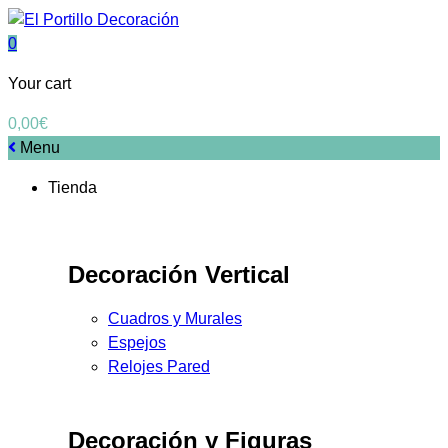
0
Your cart
0,00
€
Menu
Tienda
Decoración Vertical
Cuadros y Murales
Espejos
Relojes Pared
Decoración y Figuras