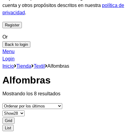
cuenta y otros propósitos descritos en nuestra
política de
privacidad
.
Or
Back to login
Menu
Login
Inicio
Tienda
Textil
Alfombras
Alfombras
Ordenado
Mostrando los 8 resultados
por
los
últimos
Grid
List