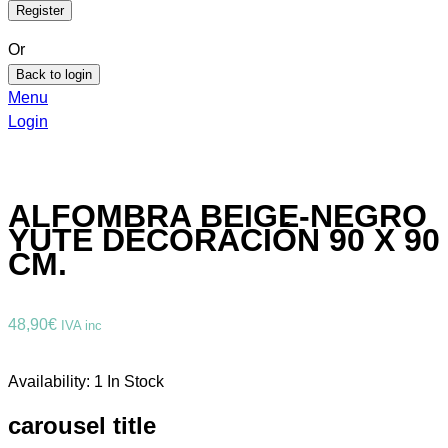
Or
Back to login
Menu
Login
ALFOMBRA BEIGE-NEGRO
YUTE DECORACIÓN 90 X 90
CM.
48,90
€
IVA inc
Availability:
1 In Stock
carousel title