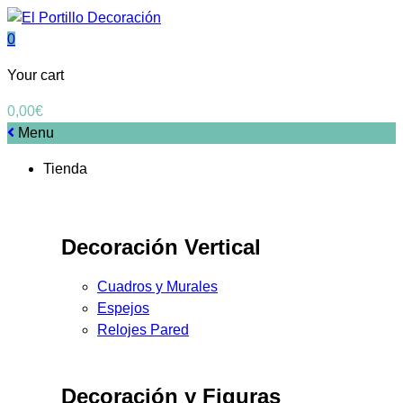
0
Your cart
0,00
€
Menu
Tienda
Decoración Vertical
Cuadros y Murales
Espejos
Relojes Pared
Decoración y Figuras