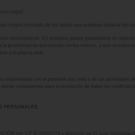
Aviso Legal;
ingún concepto de los daños que pudieran dimanar del uso i
one correctamente. En principio, puede garantizarse el correcto
osibilidad de que existan ciertos errores, o que acontezcan 
eso a la página web.
s relacionadas con el presente sitio web o de las actividades en
siendo competentes para la resolución de todos los conflictos
OS PERSONALES.
ÓN con CIF B-30806376 y dirección en C/ Juan Sebastián Elc