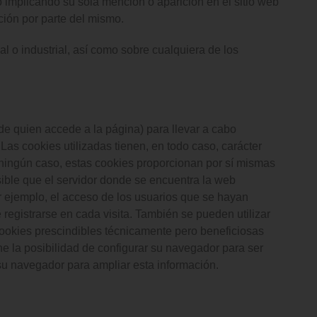
 implicando su sola mención o aparición en el sitio web
ión por parte del mismo.
l o industrial, así como sobre cualquiera de los
de quien accede a la página) para llevar a cabo
Las cookies utilizadas tienen, en todo caso, carácter
n ningún caso, estas cookies proporcionan por sí mismas
sible que el servidor donde se encuentra la web
or ejemplo, el acceso de los usuarios que se hayan
registrarse en cada visita. También se pueden utilizar
 cookies prescindibles técnicamente pero beneficiosas
ene la posibilidad de configurar su navegador para ser
 su navegador para ampliar esta información.