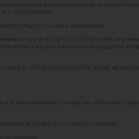
á responsable de la disminución de valor de los bienes resultan
icas o su funcionamiento.
arán de entrega o en su caso la factura emitida.
ra entregado por error de EL PORTILLO DECORACIÓN, se le entreg
efecto de fábrica o llegase defectuoso es responsabilidad del fa
n contacto EL PORTILLO DECORACIÓN, a través del correo elec
se hace responsable, en ningún caso, de los daños y perjuic
ncionamiento de la web o de sus servicios y contenidos;
en los contenidos;