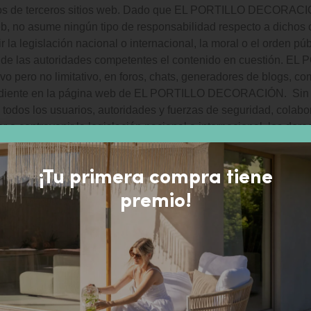
enidos de terceros sitios web. Dado que EL PORTILLO DECORACI
web, no asume ningún tipo de responsabilidad respecto a dichos 
la legislación nacional o internacional, la moral o el orden púb
nto de las autoridades competentes el contenido en cuestión.
vo pero no limitativo, en foros, chats, generadores de blogs, co
pendiente en la página web de EL PORTILLO DECORACIÓN. Sin e
 todos los usuarios, autoridades y fuerzas de seguridad, colabor
o contravenir la legislación nacional o internacional, los derec
gún contenido que pudiera ser susceptible de esta clasificación,
¡Tu primera compra tiene
premio!
automática la dirección IP y el nombre de dominio utilizados po
 Internet. Toda esta información es registrada en un fichero de
btener mediciones únicamente estadísticas que permitan conoce
as, el punto de acceso, etc.