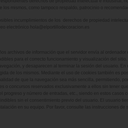
pondientes derechos de propiedad intelectual e industrial, no
re los mismos, como tampoco respaldo, patrocinio o recomendac
osibles incumplimientos de los derechos de propiedad intelectua
reo electrónico hola@elportillodecoracion.es
ños archivos de información que el servidor envía al ordenador 
les para el correcto funcionamiento y visualización del sitio. 
navegación, y desaparecen al terminar la sesión del usuario. E
ecogida de los mismos. Mediante el uso de cookies también es po
inalidad de que la navegación sea más sencilla, permitiendo, p
es o concursos reservados exclusivamente a ellos sin tener que 
r el progreso y número de entradas, etc., siendo en estos casos
cindibles sin el consentimiento previo del usuario. El usuario ti
stalación en su equipo. Por favor, consulte las instrucciones de