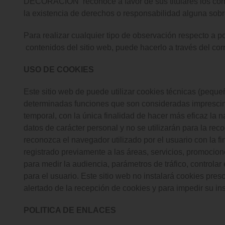
DECORACIÓN reconoce a favor de sus titulares los corres
la existencia de derechos o responsabilidad alguna sob
Para realizar cualquier tipo de observación respecto a p
contenidos del sitio web, puede hacerlo a través del cor
USO DE COOKIES
Este sitio web de puede utilizar cookies técnicas (peque
determinadas funciones que son consideradas imprescindib
temporal, con la única finalidad de hacer más eficaz la 
datos de carácter personal y no se utilizarán para la r
reconozca el navegador utilizado por el usuario con la f
registrado previamente a las áreas, servicios, promocion
para medir la audiencia, parámetros de tráfico, controla
para el usuario. Este sitio web no instalará cookies pres
alertado de la recepción de cookies y para impedir su in
POLITICA DE ENLACES