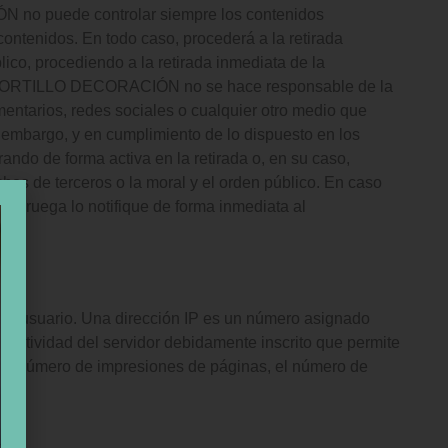
ÓN no puede controlar siempre los contenidos
contenidos. En todo caso, procederá a la retirada
lico, procediendo a la retirada inmediata de la
 EL PORTILLO DECORACIÓN no se hace responsable de la
mentarios, redes sociales o cualquier otro medio que
mbargo, y en cumplimiento de lo dispuesto en los
ando de forma activa en la retirada o, en su caso,
hos de terceros o la moral y el orden público. En caso
 se ruega lo notifique de forma inmediata al
r el usuario. Una dirección IP es un número asignado
 actividad del servidor debidamente inscrito que permite
r el número de impresiones de páginas, el número de