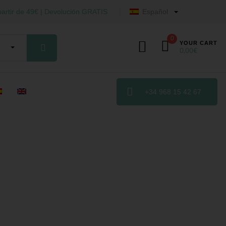
artir de 49€ | Devolución GRATIS
Español
0
YOUR CART
0,00
€
+34 968 15 42 67