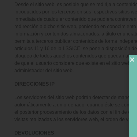
Desde el sitio web, es posible que se redirija a cont
introducidos por los terceros en sus respectivos sitios 
inmediata de cualquier contenido que pudiera contravenir 
redirección a dicho sitio web, poniendo en conocimie
información y contenidos almacenados, a título enunciati
permita a terceros publicar contenidos de forma inde
artículos 11 y 16 de la LSSICE, se pone a disposición de
bloqueo de todos aquellos contenidos que puedan afectar 
de que el usuario considere que existe en el sitio web al
administrador del sitio web.
DIRECCIONES IP
Los servidores del sitio web podrán detectar de manera 
automáticamente a un ordenador cuando éste se conecta a
el posterior procesamiento de los datos con el fin de o
visitas realizadas a los servidores web, el orden de visit
DEVOLUCIONES