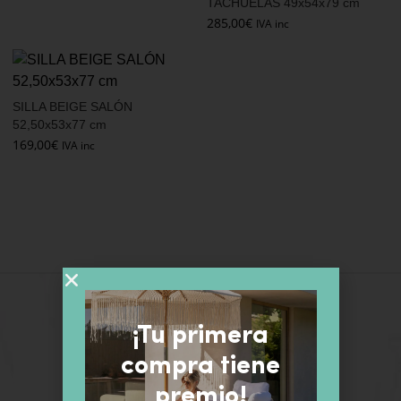
TACHUELAS 49x54x79 cm
285,00
€
IVA inc
SILLA BEIGE SALÓN
52,50x53x77 cm
169,00
€
IVA inc
¡Tu primera
compra tiene
premio!