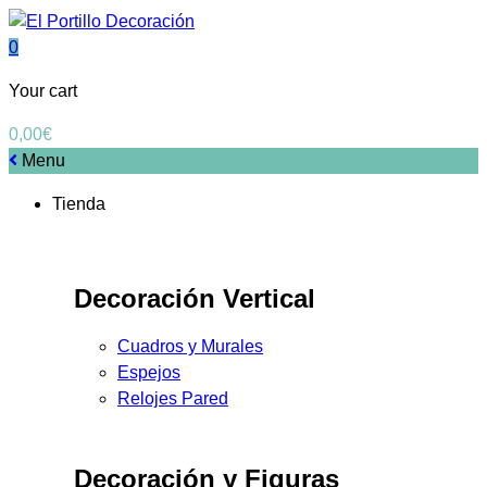
0
Your cart
0,00
€
Menu
Tienda
Decoración Vertical
Cuadros y Murales
Espejos
Relojes Pared
Decoración y Figuras