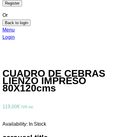
Or
Back to login
Menu
Login
CUADRO DE CEBRAS
LIENZO IMPRESO
80X120cms
119,00
€
IVA inc
Availability:
In Stock