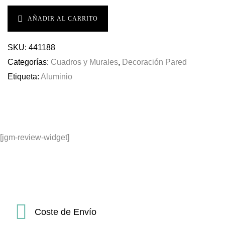
AÑADIR AL CARRITO
SKU:
441188
Categorías:
Cuadros y Murales
,
Decoración Pared
Etiqueta:
Aluminio
[jgm-review-widget]
Coste de Envío