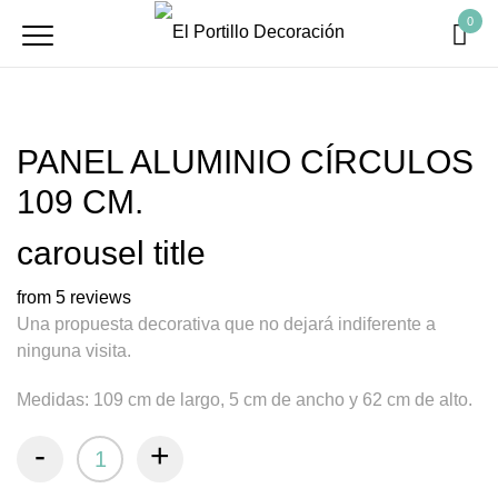
0
PANEL ALUMINIO CÍRCULOS
109 CM.
carousel title
from 5 reviews
Una propuesta decorativa que no dejará indiferente a
ninguna visita.
Medidas: 109 cm de largo, 5 cm de ancho y 62 cm de alto.
-
+