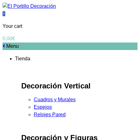
0
Your cart
0,00
€
Menu
Tienda
Decoración Vertical
Cuadros y Murales
Espejos
Relojes Pared
Decoración y Figuras