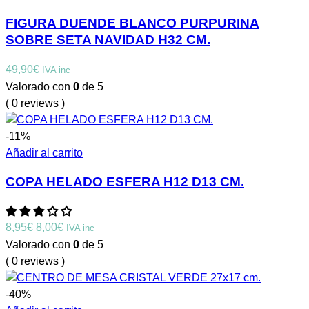
FIGURA DUENDE BLANCO PURPURINA
SOBRE SETA NAVIDAD H32 CM.
49,90
€
IVA inc
Valorado con
0
de 5
( 0 reviews )
-11%
Añadir al carrito
COPA HELADO ESFERA H12 D13 CM.
El
El
8,95
€
8,00
€
IVA inc
precio
precio
Valorado con
0
de 5
original
actual
( 0 reviews )
era:
es:
8,95€.
8,00€.
-40%