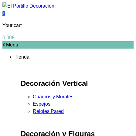
0
Your cart
0,00
€
Menu
Tienda
Decoración Vertical
Cuadros y Murales
Espejos
Relojes Pared
Decoración y Figuras