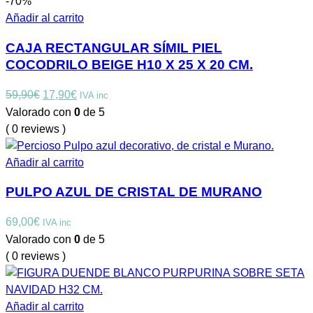
-70%
Añadir al carrito
CAJA RECTANGULAR SÍMIL PIEL
COCODRILO BEIGE H10 X 25 X 20 CM.
El
El
59,90
€
17,90
€
IVA inc
precio
precio
Valorado con
0
de 5
original
actual
( 0 reviews )
era:
es:
59,90€.
17,90€.
Añadir al carrito
PULPO AZUL DE CRISTAL DE MURANO
69,00
€
IVA inc
Valorado con
0
de 5
( 0 reviews )
Añadir al carrito