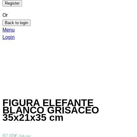
Or
Back to login
Menu
Login
FIGURA ELEFANTE
BLANCO GRISÁCEO
35x21x35 cm
97,00
€
IVA inc