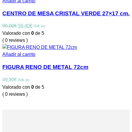
Añadir al carrito
CENTRO DE MESA CRISTAL VERDE 27×17 cm.
El
El
99,00
€
59,40
€
IVA inc
precio
precio
Valorado con
0
de 5
original
actual
( 0 reviews )
era:
es:
99,00€.
59,40€.
Añadir al carrito
FIGURA RENO DE METAL 72cm
49,90
€
IVA inc
Valorado con
0
de 5
( 0 reviews )