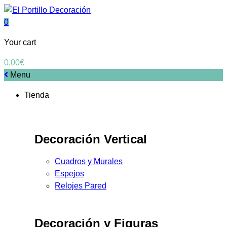
0
Your cart
0,00
€
Menu
Tienda
Decoración Vertical
Cuadros y Murales
Espejos
Relojes Pared
Decoración y Figuras