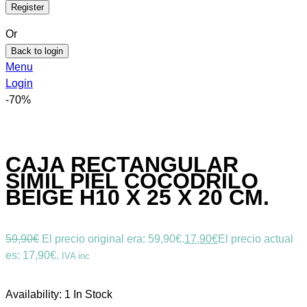
Or
Back to login
Menu
Login
-70%
CAJA RECTANGULAR
SÍMIL PIEL COCODRILO
BEIGE H10 X 25 X 20 CM.
59,90
€
El precio original era: 59,90€.
17,90
€
El precio actual
es: 17,90€.
IVA inc
Availability:
1 In Stock