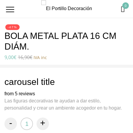
0
-47%
BOLA METAL PLATA 16 CM
DIÁM.
9,00
€
16,90
€
IVA inc
carousel title
from 5 reviews
Las figuras decorativas te ayudan a dar estilo,
personalidad y crear un ambiente acogedor en tu hogar.
-
+