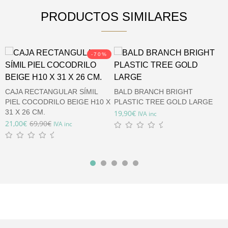
PRODUCTOS SIMILARES
-70%
CAJA RECTANGULAR SÍMIL
BALD BRANCH BRIGHT
D
PIEL COCODRILO BEIGE H10 X
PLASTIC TREE GOLD LARGE
P
31 X 26 CM.
2
19,90
€
IVA inc
21,00
€
69,90
€
1
IVA inc