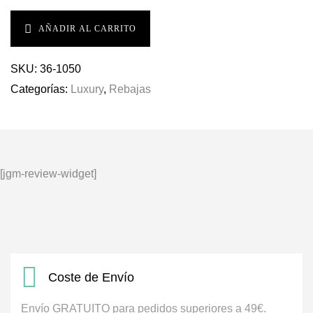
AÑADIR AL CARRITO
SKU:
36-1050
Categorías:
Luxury
,
Rebajas
[jgm-review-widget]
Coste de Envío
Envío GRATUITO para pedidos superiores a 49€.