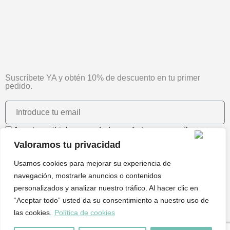
Suscríbete YA y obtén 10% de descuento en tu primer
pedido.
Acepto recibir las novedades y ofertas por email.
Valoramos tu privacidad
¡ME SUSCRIBO!
Usamos cookies para mejorar su experiencia de
Te prometemos que no hacemos SPAM :)
navegación, mostrarle anuncios o contenidos
personalizados y analizar nuestro tráfico. Al hacer clic en
Powered by
“Aceptar todo” usted da su consentimiento a nuestro uso de
Este BOLA METAL PLATA 16 CM DIÁM. es seguramente lo
las cookies.
Política de cookies
que necesitas para tu casa y tiene un precio estupendo de
9,00€