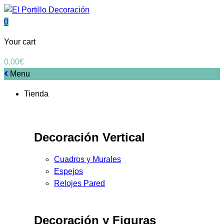
0
Your cart
0,00
€
Menu
Tienda
Decoración Vertical
Cuadros y Murales
Espejos
Relojes Pared
Decoración y Figuras