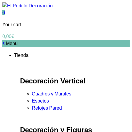
0
Your cart
0,00
€
Menu
Tienda
Decoración Vertical
Cuadros y Murales
Espejos
Relojes Pared
Decoración y Figuras