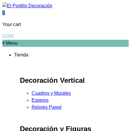
0
Your cart
0,00
€
Menu
Tienda
Decoración Vertical
Cuadros y Murales
Espejos
Relojes Pared
Decoración y Figuras