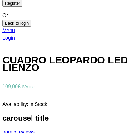
Or
Back to login
Menu
Login
CUADRO LEOPARDO LED
LIENZO
109,00
€
IVA inc
Availability:
In Stock
carousel title
from 5 reviews