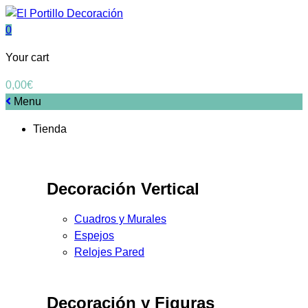
0
Your cart
0,00
€
Menu
Tienda
Decoración Vertical
Cuadros y Murales
Espejos
Relojes Pared
Decoración y Figuras