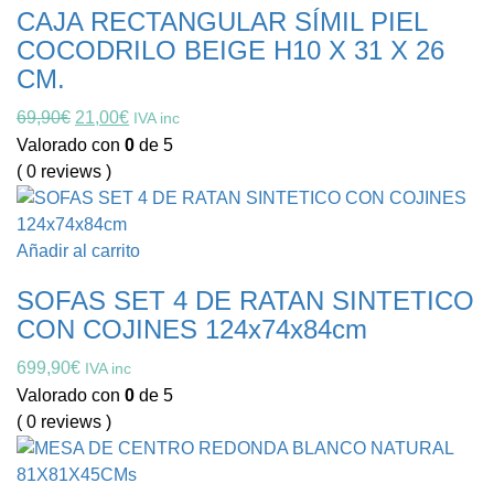
CAJA RECTANGULAR SÍMIL PIEL
COCODRILO BEIGE H10 X 31 X 26
CM.
El
El
69,90
€
21,00
€
IVA inc
precio
precio
Valorado con
0
de 5
original
actual
( 0 reviews )
era:
es:
69,90€.
21,00€.
Añadir al carrito
SOFAS SET 4 DE RATAN SINTETICO
CON COJINES 124x74x84cm
699,90
€
IVA inc
Valorado con
0
de 5
( 0 reviews )