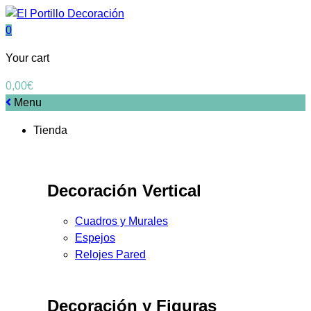
0
Your cart
0,00
€
Menu
Tienda
Decoración Vertical
Cuadros y Murales
Espejos
Relojes Pared
Decoración y Figuras