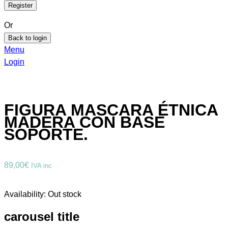
Or
Back to login
Menu
Login
FIGURA MASCARA ÉTNICA
MADERA CON BASE
SOPORTE.
89,00
€
IVA inc
Availability:
Out stock
carousel title