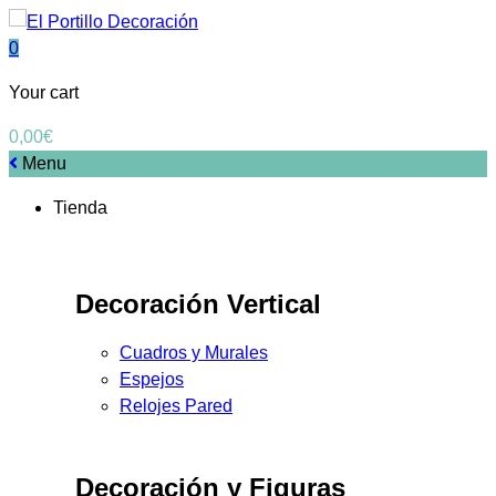
0
Your cart
0,00
€
Menu
Tienda
Decoración Vertical
Cuadros y Murales
Espejos
Relojes Pared
Decoración y Figuras