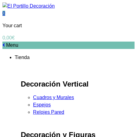
0
Your cart
0,00
€
Menu
Tienda
Decoración Vertical
Cuadros y Murales
Espejos
Relojes Pared
Decoración y Figuras