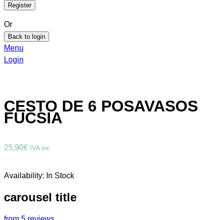
Or
Back to login
Menu
Login
CESTO DE 6 POSAVASOS
FUCSIA
25,90
€
IVA inc
Availability:
In Stock
carousel title
from 5 reviews