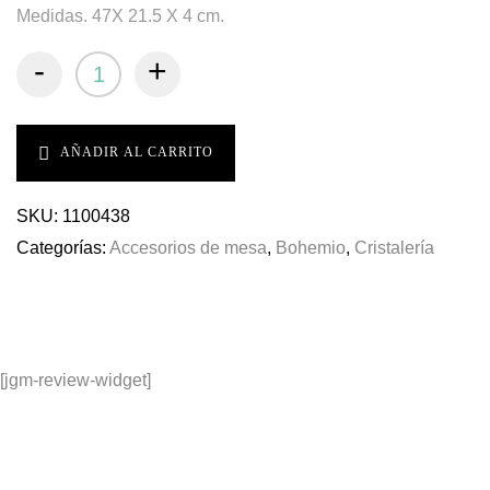
Medidas. 47X 21.5 X 4 cm.
-
+
AÑADIR AL CARRITO
SKU:
1100438
Categorías:
Accesorios de mesa
,
Bohemio
,
Cristalería
[jgm-review-widget]