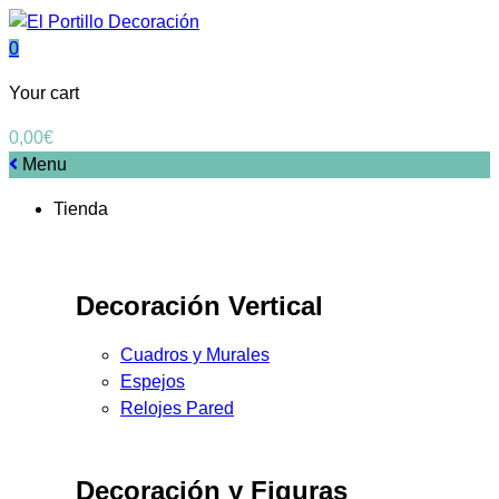
0
Your cart
0,00
€
Menu
Tienda
Decoración Vertical
Cuadros y Murales
Espejos
Relojes Pared
Decoración y Figuras