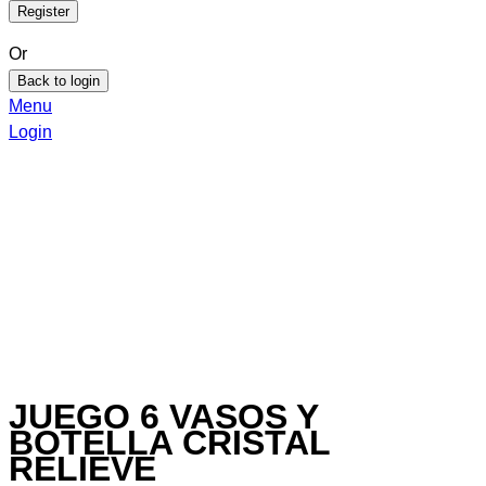
Or
Back to login
Menu
Login
JUEGO 6 VASOS Y
BOTELLA CRISTAL
RELIEVE