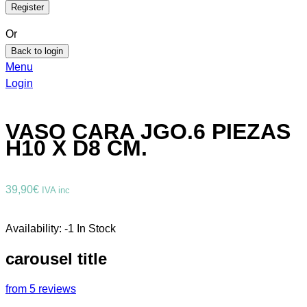
Or
Back to login
Menu
Login
VASO CARA JGO.6 PIEZAS
H10 X D8 CM.
39,90
€
IVA inc
Availability:
-1 In Stock
carousel title
from 5 reviews