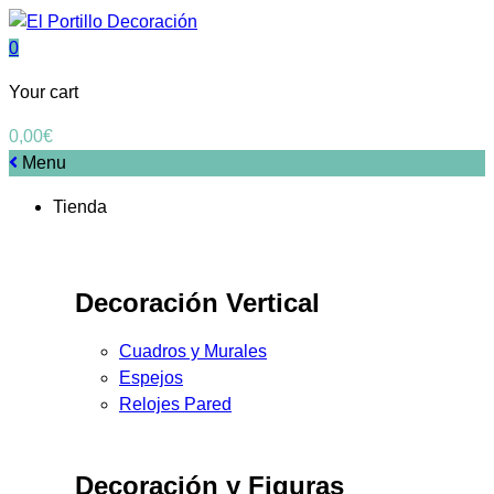
0
Your cart
0,00
€
Menu
Tienda
Decoración Vertical
Cuadros y Murales
Espejos
Relojes Pared
Decoración y Figuras