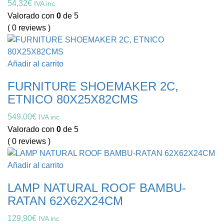
54,32
€
IVA inc
Valorado con
0
de 5
( 0 reviews )
Añadir al carrito
FURNITURE SHOEMAKER 2C,
ETNICO 80X25X82CMS
549,00
€
IVA inc
Valorado con
0
de 5
( 0 reviews )
Añadir al carrito
LAMP NATURAL ROOF BAMBU-
RATAN 62X62X24CM
129,90
€
IVA inc