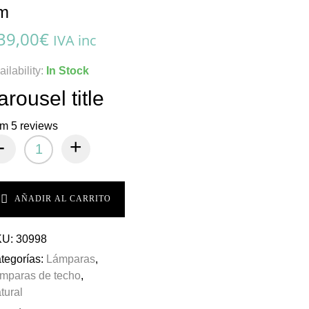
m
39,00
€
IVA inc
ailability:
In Stock
arousel title
om 5 reviews
-
+
AÑADIR AL CARRITO
KU:
30998
tegorías:
Lámparas
,
mparas de techo
,
tural