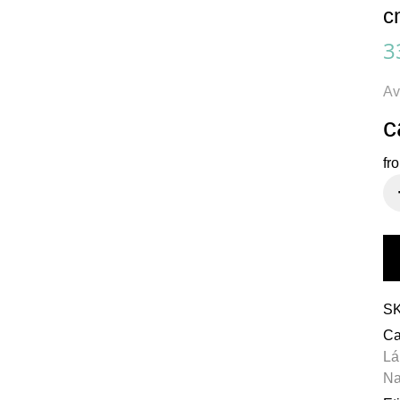
c
3
Av
c
fr
S
Ca
Lá
Na