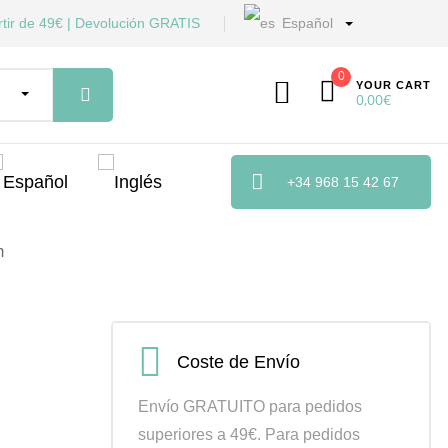
tir de 49€ | Devolución GRATIS
Español
0
YOUR CART
0,00
€
+34 968 15 42 67
m
Coste de Envío
Envío GRATUITO para pedidos
superiores a 49€. Para pedidos