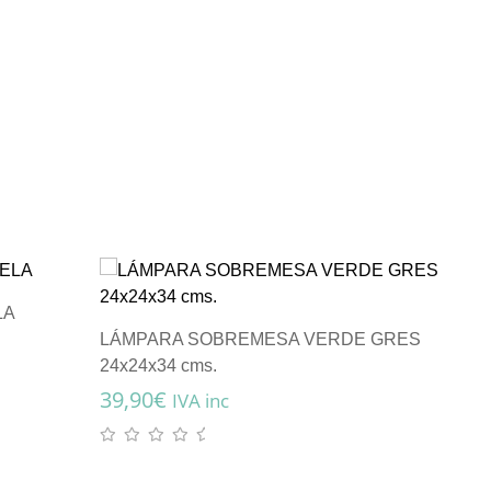
LA
LÁMPARA SOBREMESA VERDE GRES
LÁMP
24x24x34 cms.
ENVE
39,90
€
124,
IVA inc