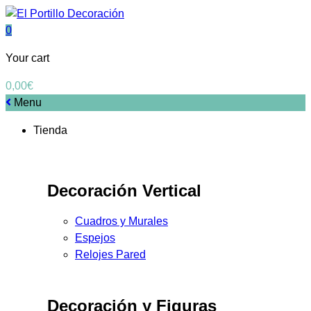
0
Your cart
0,00
€
Menu
Tienda
Decoración Vertical
Cuadros y Murales
Espejos
Relojes Pared
Decoración y Figuras