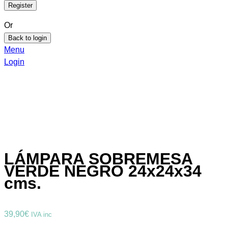
Or
Back to login
Menu
Login
LÁMPARA SOBREMESA
VERDE NEGRO 24x24x34
cms.
39,90
€
IVA inc