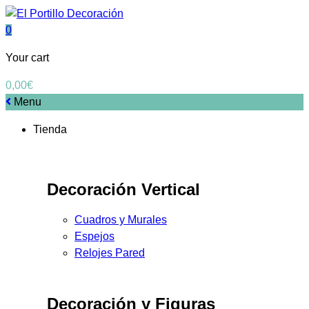
0
Your cart
0,00
€
Menu
Tienda
Decoración Vertical
Cuadros y Murales
Espejos
Relojes Pared
Decoración y Figuras