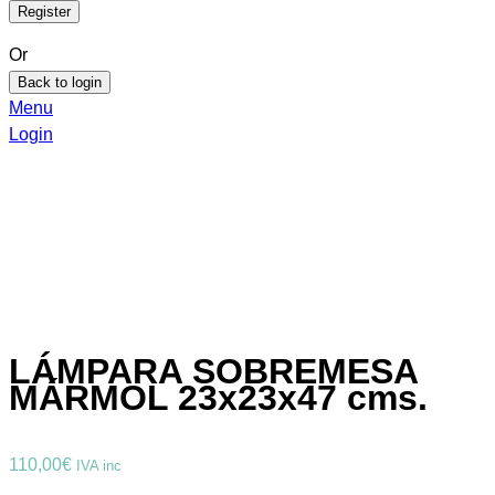
Or
Back to login
Menu
Login
LÁMPARA SOBREMESA
MÁRMOL 23x23x47 cms.
110,00
€
IVA inc