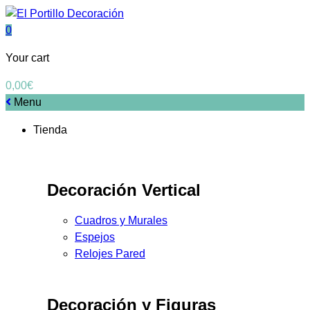
0
Your cart
0,00
€
Menu
Tienda
Decoración Vertical
Cuadros y Murales
Espejos
Relojes Pared
Decoración y Figuras