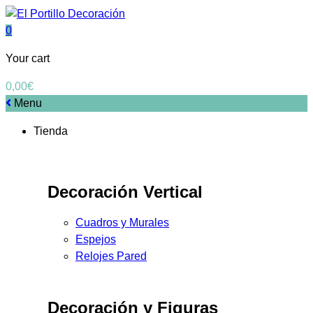
0
Your cart
0,00
€
Menu
Tienda
Decoración Vertical
Cuadros y Murales
Espejos
Relojes Pared
Decoración y Figuras