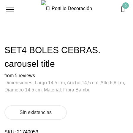
0
SET4 BOLES CEBRAS.
carousel title
from 5 reviews
Dimensiones: Largo 14,5 cm, Ancho 14,5 cm, Alto 6,8 cm,
Diametro 14,5 cm. Material: Fibra Bambu
Sin existencias
SKU:
21740053