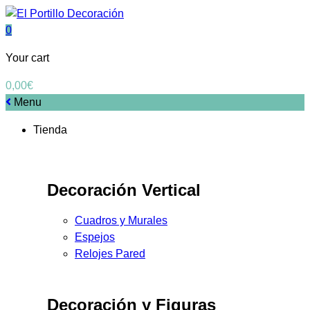
0
Your cart
0,00
€
Menu
Tienda
Decoración Vertical
Cuadros y Murales
Espejos
Relojes Pared
Decoración y Figuras