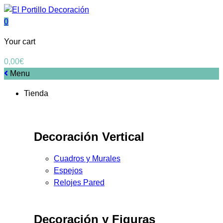
0
Your cart
0,00
€
Menu
Tienda
Decoración Vertical
Cuadros y Murales
Espejos
Relojes Pared
Decoración y Figuras