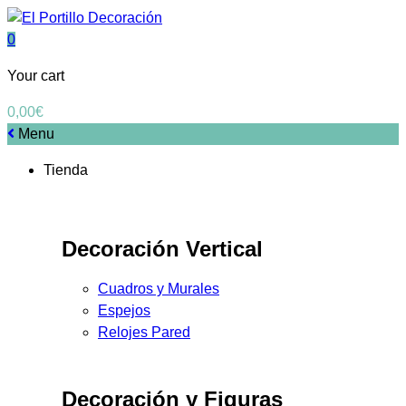
0
Your cart
0,00
€
Menu
Tienda
Decoración Vertical
Cuadros y Murales
Espejos
Relojes Pared
Decoración y Figuras