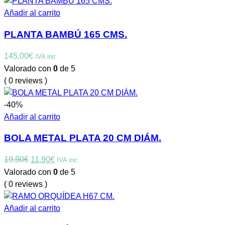
Añadir al carrito
PLANTA BAMBÚ 165 CMS.
145,00
€
IVA inc
Valorado con
0
de 5
( 0 reviews )
-40%
Añadir al carrito
BOLA METAL PLATA 20 CM DIÁM.
El
El
19,90
€
11,90
€
IVA inc
precio
precio
Valorado con
0
de 5
original
actual
( 0 reviews )
era:
es:
19,90€.
11,90€.
Añadir al carrito