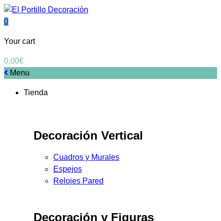
0
Your cart
0,00
€
Menu
Tienda
Decoración Vertical
Cuadros y Murales
Espejos
Relojes Pared
Decoración y Figuras