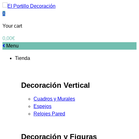
0
Your cart
0,00
€
Menu
Tienda
Decoración Vertical
Cuadros y Murales
Espejos
Relojes Pared
Decoración y Figuras