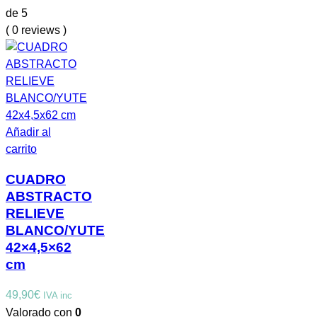
era:
es:
de 5
49,00€.
25,00€.
( 0 reviews )
Añadir al
carrito
CUADRO
ABSTRACTO
RELIEVE
BLANCO/YUTE
42×4,5×62
cm
49,90
€
IVA inc
Valorado con
0