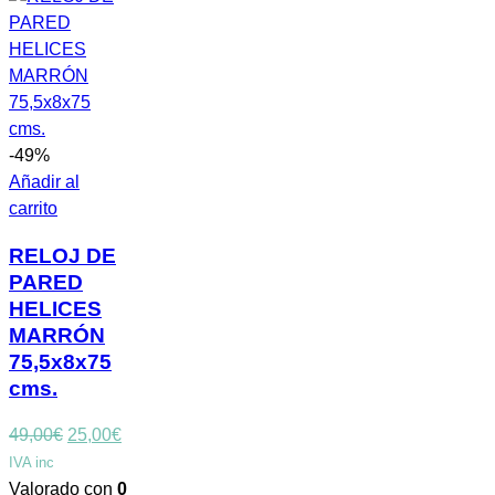
-49%
Añadir al
carrito
RELOJ DE
PARED
HELICES
MARRÓN
75,5x8x75
cms.
El
El
49,00
€
25,00
€
precio
precio
IVA inc
original
actual
Valorado con
0