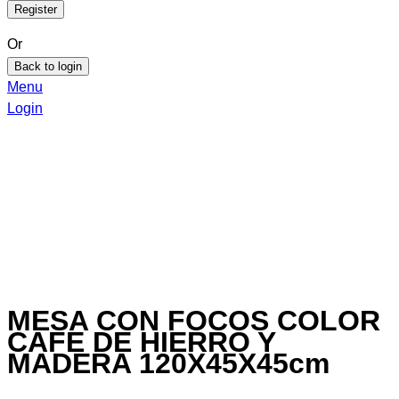
Or
Back to login
Menu
Login
MESA CON FOCOS COLOR
CAFE DE HIERRO Y
MADERA 120X45X45cm