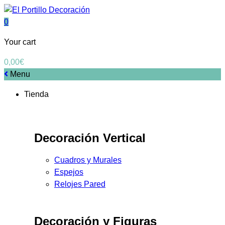
0
Your cart
0,00
€
Menu
Tienda
Decoración Vertical
Cuadros y Murales
Espejos
Relojes Pared
Decoración y Figuras