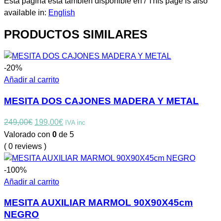
Esta página está también disponible en / This page is also
available in:
English
PRODUCTOS SIMILARES
-20%
Añadir al carrito
MESITA DOS CAJONES MADERA Y METAL
El
El
249,00
€
199,00
€
IVA inc
precio
precio
Valorado con
0
de 5
original
actual
( 0 reviews )
era:
es:
249,00€.
199,00€.
-100%
Añadir al carrito
MESITA AUXILIAR MARMOL 90X90X45cm
NEGRO