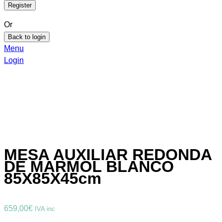
Or
Back to login
Menu
Login
MESA AUXILIAR REDONDA
DE MARMOL BLANCO
85X85X45cm
659,00
€
IVA inc