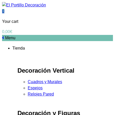
0
Your cart
0,00
€
Menu
Tienda
Decoración Vertical
Cuadros y Murales
Espejos
Relojes Pared
Decoración y Figuras