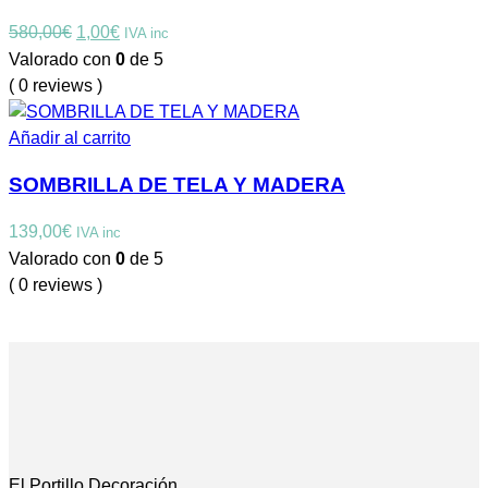
El
El
580,00
€
1,00
€
IVA inc
precio
precio
Valorado con
0
de 5
original
actual
( 0 reviews )
era:
es:
580,00€.
1,00€.
Añadir al carrito
SOMBRILLA DE TELA Y MADERA
139,00
€
IVA inc
Valorado con
0
de 5
( 0 reviews )
El Portillo Decoración