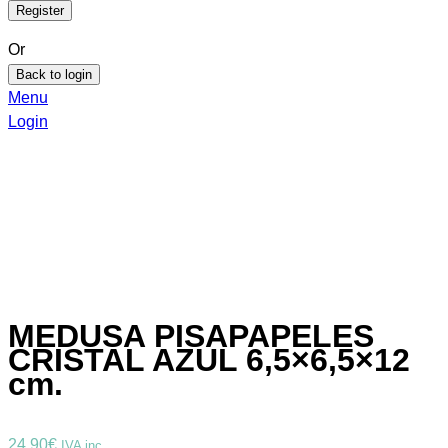
Or
Back to login
Menu
Login
MEDUSA PISAPAPELES
CRISTAL AZUL 6,5×6,5×12
cm.
24,90
€
IVA inc