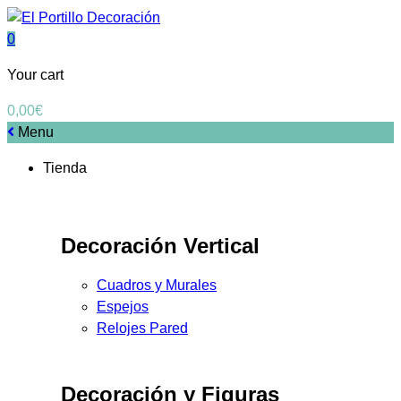
0
Your cart
0,00
€
Menu
Tienda
Decoración Vertical
Cuadros y Murales
Espejos
Relojes Pared
Decoración y Figuras