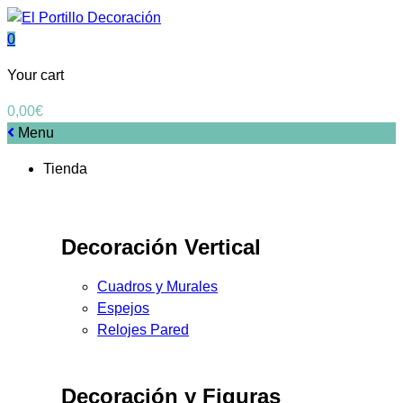
0
Your cart
0,00
€
Menu
Tienda
Decoración Vertical
Cuadros y Murales
Espejos
Relojes Pared
Decoración y Figuras