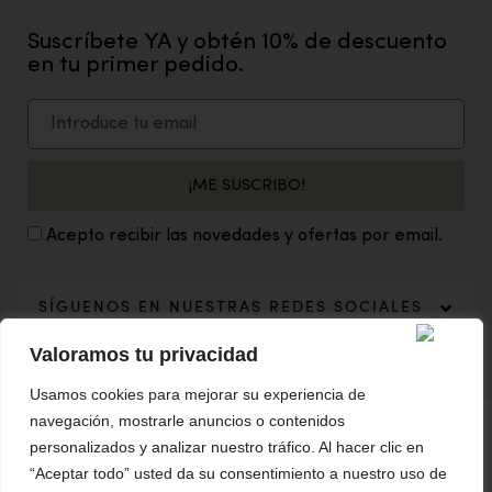
Suscríbete YA y obtén 10% de descuento
en tu primer pedido.
¡ME SUSCRIBO!
Acepto recibir las novedades y ofertas por email.
SÍGUENOS EN NUESTRAS REDES SOCIALES
Valoramos tu privacidad
Usamos cookies para mejorar su experiencia de
navegación, mostrarle anuncios o contenidos
personalizados y analizar nuestro tráfico. Al hacer clic en
El Portillo Decoración ©Copyright 2019. Design: Grita Internet
“Aceptar todo” usted da su consentimiento a nuestro uso de