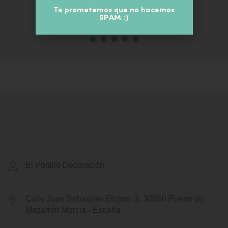
Te prometemos que no hacemos
SPAM :)
El Portillo Decoración
Calle Juan Sebastián Elcano, 2.
30860 Puerto de
Mazarrón
Murcia - España