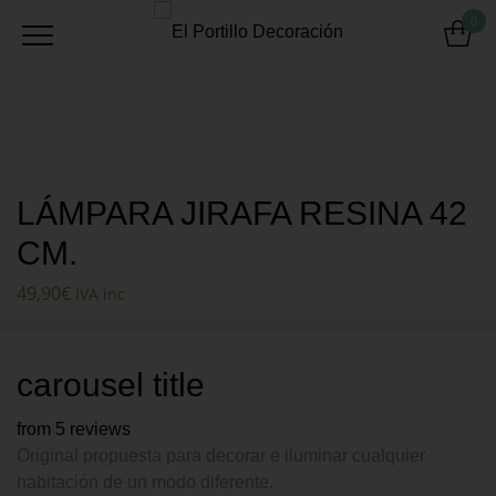
0
LÁMPARA JIRAFA RESINA 42
CM.
49,90
€
IVA inc
carousel title
from 5 reviews
Original propuesta para decorar e iluminar cualquier
habitación de un modo diferente.