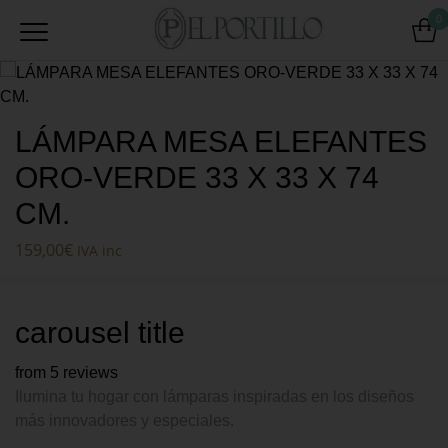
0
LÁMPARA MESA ELEFANTES
ORO-VERDE 33 X 33 X 74
CM.
159,00
€
IVA inc
carousel title
from 5 reviews
Ilumina tu hogar con lámparas inspiradas en los diseños
más innovadores y especiales.