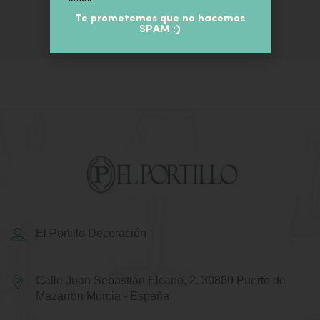
Te prometemos que no hacemos
SPAM :)
El Portillo Decoración
Calle Juan Sebastián Elcano, 2.
30860 Puerto de
Mazarrón
Murcia - España