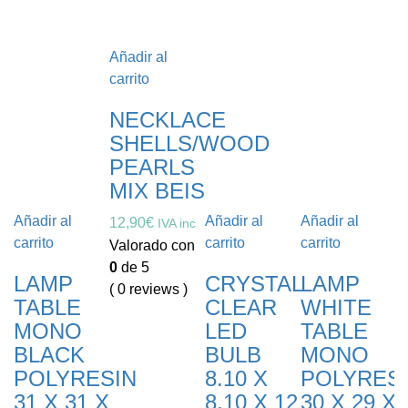
Añadir al
carrito
A
NECKLACE
ca
SHELLS/WOOD
PEARLS
MIX BEIS
Añadir al
Añadir al
Añadir al
12,90
€
IVA inc
carrito
carrito
carrito
Valorado con
0
de 5
LAMP
CRYSTAL
LAMP
( 0 reviews )
TABLE
CLEAR
WHITE
4
MONO
LED
TABLE
V
BLACK
BULB
MONO
0
POLYRESIN
8.10 X
POLYRES
(
31 X 31 X
8.10 X 12
30 X 29 X