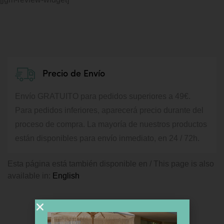
Precio de Envío
Envío GRATUITO para pedidos superiores a 49€.
Para pedidos inferiores, aparecerá precio durante del
proceso de compra.
La mayoría de nuestros productos
están disponibles para envío inmediato, en 24 / 72h.
Esta página está también disponible en / This page is also
available in:
English
PRODUCTOS SIMILARES