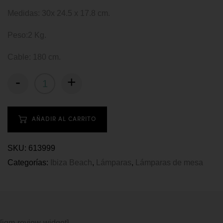
Medidas: 30x 24.5 x 17.8 cm.
Peso:2 Kg.
Cable: 180 cm.
-
+
AÑADIR AL CARRITO
SKU:
613999
Categorías:
Ibiza Beach
,
Lámparas
,
Lámparas de mesa
[jgm-review-widget]