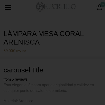
0
LÁMPARA MESA CORAL
ARENISCA
89,00
€
IVA inc
carousel title
from 5 reviews
Esta elegante lámpara aporta originalidad y calidez en
cualquier punto del salón o dormitorio.
Material: Arenisca.