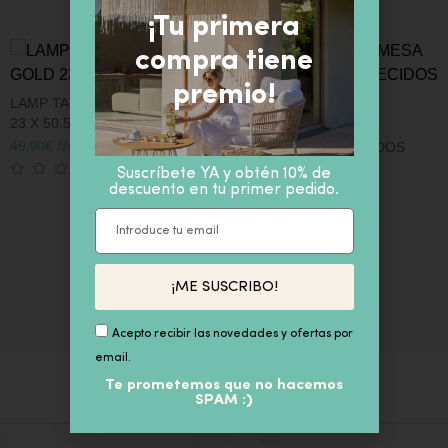
¡Tu primera
compra tiene
premio!
LAMP TABLE BLACK-GOLD 23 X
23 X 50.50 CM
LÁMPARA SOBREMESA
C
49,90
€
IVA inc
ELEFANTES ENVEJECIDOS
1
38x38x64 cm
3
Suscríbete YA y obtén 10% de
124,90
€
descuento en tu primer pedido.
IVA inc
¡ME SUSCRIBO!
Acepto recibir las novedades y ofertas por
email.
Te prometemos que no hacemos
SPAM :)