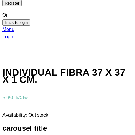
Or
Back to login
Menu
Login
INDIVIDUAL FIBRA 37 X 37
X 1 CM.
5,95
€
IVA inc
Availability:
Out stock
carousel title