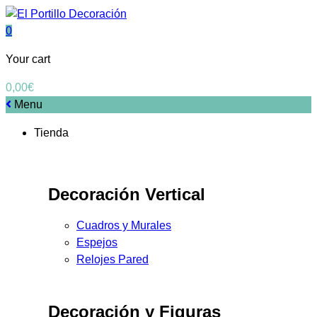
0
Your cart
0,00
€
Menu
Tienda
Decoración Vertical
Cuadros y Murales
Espejos
Relojes Pared
Decoración y Figuras