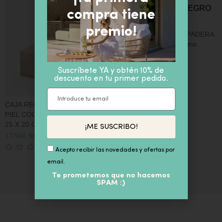
compra tiene
N
premio!
T
TARRO DE CRISTAL TAPADERA
6
MONO NEGRO 16×25 cms.
58,90
€
IVA inc
Suscríbete YA y obtén 10% de
descuento en tu primer pedido.
CAJA RECTANGULAR SÍMIL
PIEL COCODRILO BEIGE H10 X
25 X 20 CM.
¡ME SUSCRIBO!
17,90
€
59,90
€
IVA inc
Acepto recibir las novedades y ofertas por
email.
Te prometemos que no hacemos
SPAM :)