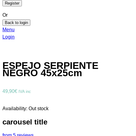
Or
Back to login
Menu
Login
ESPEJO SERPIENTE
NEGRO 45x25cm
49,90
€
IVA inc
Availability:
Out stock
carousel title
from 5 reviews