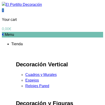
0
Your cart
0,00
€
Menu
Tienda
Decoración Vertical
Cuadros y Murales
Espejos
Relojes Pared
Decoración y Figuras