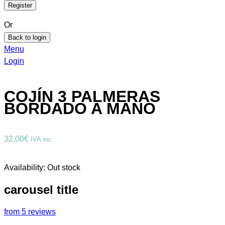
Or
Back to login
Menu
Login
COJÍN 3 PALMERAS
BORDADO A MANO
32,00
€
IVA inc
Availability:
Out stock
carousel title
from 5 reviews