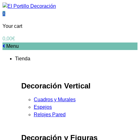
0
Your cart
0,00
€
Menu
Tienda
Decoración Vertical
Cuadros y Murales
Espejos
Relojes Pared
Decoración y Figuras