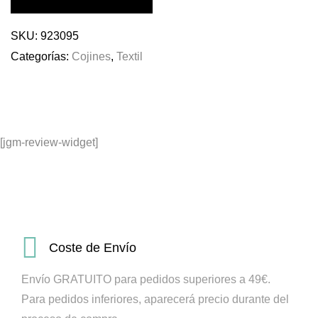
SKU:
923095
Categorías:
Cojines
,
Textil
[jgm-review-widget]
Coste de Envío
Envío GRATUITO para pedidos superiores a 49€.
Para pedidos inferiores, aparecerá precio durante del