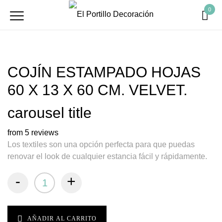
0
COJÍN ESTAMPADO HOJAS
60 X 13 X 60 CM. VELVET.
carousel title
from 5 reviews
Los textiles son una opción perfecta para que puedas
renovar el look de cualquier estancia fácil y rápidamente.
-
+
AÑADIR AL CARRITO