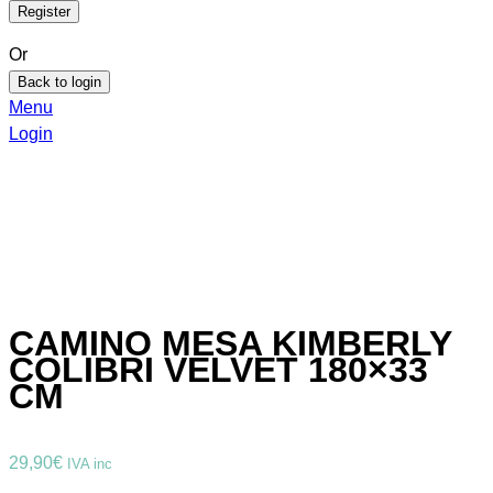
Or
Back to login
Menu
Login
CAMINO MESA KIMBERLY
COLIBRI VELVET 180×33
CM
29,90
€
IVA inc